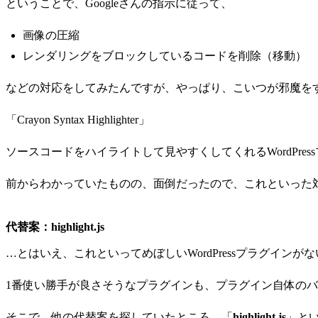
ということで、Googleさんの指示に従って、
画像の圧縮
レンダリングをブロックしているコードを削除（移動）
などの対応をしてみたんですが、やっぱり、こいつが邪魔を
「Crayon Syntax Highlighter」
ソースコードをハイライトして見やすくしてくれるWordPr
前からわかっていたものの、面倒だったので、これといった
代替案：highlight.js
…とはいえ、これといってめぼしいWordPressプラグインが
1番使い勝手が良さそうなプラグインも、プラグイン自体のバグな
そこで、他の代替案を探していたところ、「
highlight.js
」と