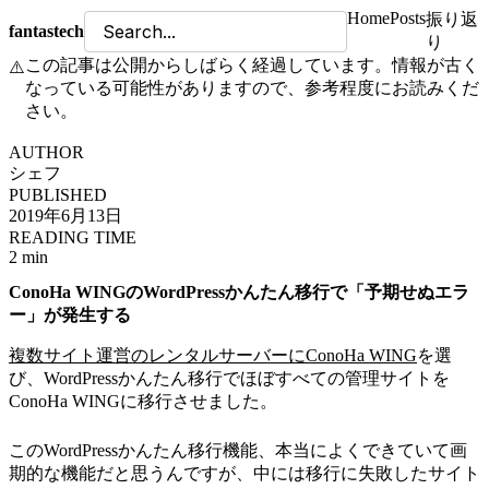
Home
Posts
振り返
fantastech
り
この記事は公開からしばらく経過しています。情報が古く
⚠️
なっている可能性がありますので、参考程度にお読みくだ
さい。
AUTHOR
シェフ
PUBLISHED
2019年6月13日
READING TIME
2 min
ConoHa WINGのWordPressかんたん移行で「予期せぬエラ
ー」が発生する
複数サイト運営のレンタルサーバーにConoHa WING
を選
び、WordPressかんたん移行でほぼすべての管理サイトを
ConoHa WINGに移行させました。
このWordPressかんたん移行機能、本当によくできていて画
期的な機能だと思うんですが、中には移行に失敗したサイト