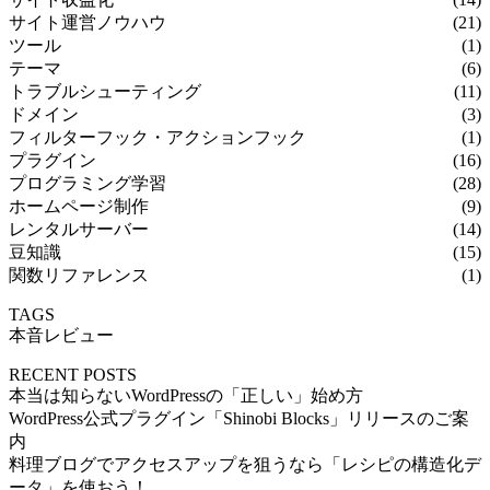
サイト運営ノウハウ
(21)
ツール
(1)
テーマ
(6)
トラブルシューティング
(11)
ドメイン
(3)
フィルターフック・アクションフック
(1)
プラグイン
(16)
プログラミング学習
(28)
ホームページ制作
(9)
レンタルサーバー
(14)
豆知識
(15)
関数リファレンス
(1)
TAGS
本音レビュー
RECENT POSTS
本当は知らないWordPressの「正しい」始め方
WordPress公式プラグイン「Shinobi Blocks」リリースのご案
内
料理ブログでアクセスアップを狙うなら「レシピの構造化デ
ータ」を使おう！