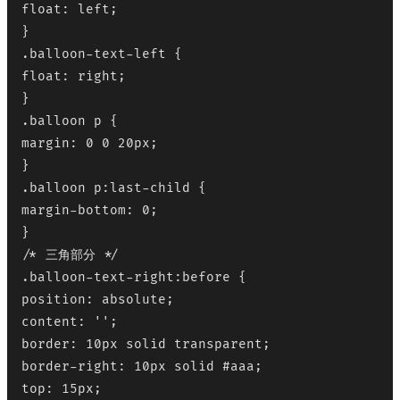
float: left;

}

.balloon-text-left {

float: right;

}

.balloon p {

margin: 0 0 20px;

}

.balloon p:last-child {

margin-bottom: 0;

}

/* 三角部分 */

.balloon-text-right:before {

position: absolute;

content: '';

border: 10px solid transparent;

border-right: 10px solid #aaa;

top: 15px;
