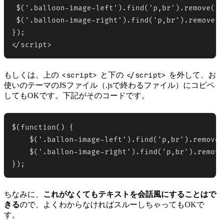
 $('.balloon-image-left').find('p,br').remove();
 $('.balloon-image-right').find('p,br').remove()
});

</script>
<script>
</script>
もしくは、上の
と下の
を外して、お
使いのテーマのJSファイル（.jsで終わるファイル）にコピペ
してもOKです。下記がそのコードです。
$(function() {

    $('.ballon-image-left').find('p,br').remove(
    $('.ballon-image-right').find('p,br').remove
});
ちなみに、
これがなくてもテキストを会話風にすることはで
きる
ので、よくわからなければスルーしちゃってもOKで
す。