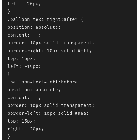
left: -20px;

}

.balloon-text-right:after {

position: absolute;

content: '';

border: 10px solid transparent;

border-right: 10px solid #fff;

top: 15px;

left: -19px;

}

.balloon-text-left:before {

position: absolute;

content: '';

border: 10px solid transparent;

border-left: 10px solid #aaa;

top: 15px;

right: -20px;

}
