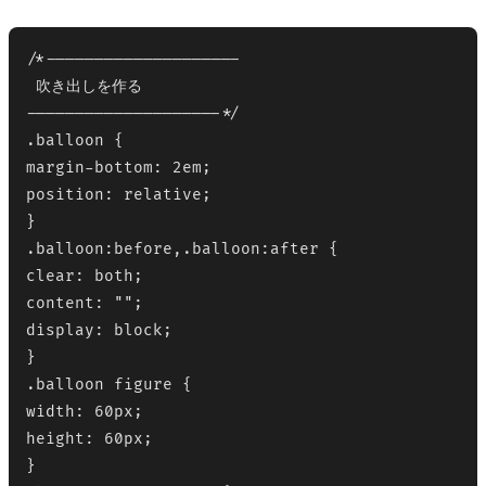
/*--------------------

 吹き出しを作る

--------------------*/

.balloon {

margin-bottom: 2em;

position: relative;

}

.balloon:before,.balloon:after {

clear: both;

content: "";

display: block;

}

.balloon figure {

width: 60px;

height: 60px;

}
