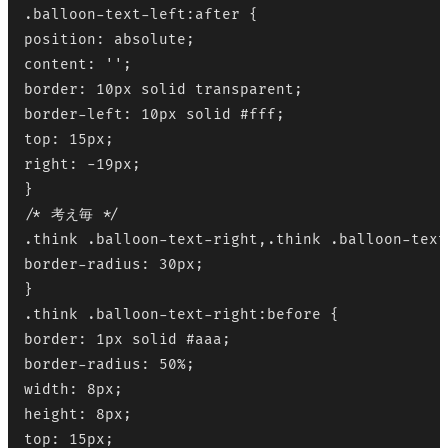
.balloon-text-left:after {

position: absolute;

content: '';

border: 10px solid transparent;

border-left: 10px solid #fff;

top: 15px;

right: -19px;

}

/* 考え毎 */

.think .balloon-text-right,.think .balloon-text
border-radius: 30px;

}

.think .balloon-text-right:before {

border: 1px solid #aaa;

border-radius: 50%;

width: 8px;

height: 8px;

top: 15px;
