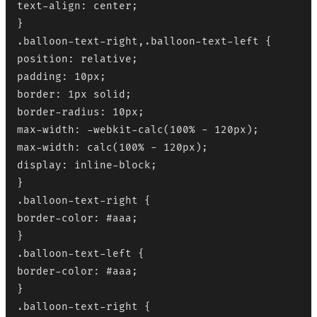
text-align: center;

}

.balloon-text-right,.balloon-text-left {

position: relative;

padding: 10px;

border: 1px solid;

border-radius: 10px;

max-width: -webkit-calc(100% - 120px);

max-width: calc(100% - 120px);

display: inline-block;

}

.balloon-text-right {

border-color: #aaa;

}

.balloon-text-left {

border-color: #aaa;

}

.balloon-text-right {
