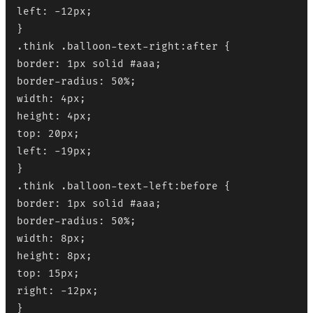
left: -12px;

}

.think .balloon-text-right:after {

border: 1px solid #aaa;

border-radius: 50%;

width: 4px;

height: 4px;

top: 20px;

left: -19px;

}

.think .balloon-text-left:before {

border: 1px solid #aaa;

border-radius: 50%;

width: 8px;

height: 8px;

top: 15px;

right: -12px;

}
