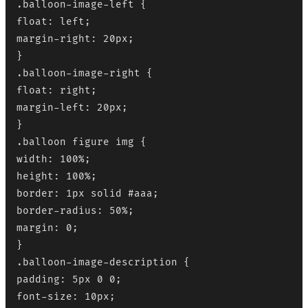
.balloon-image-left {

float: left;

margin-right: 20px;

}

.balloon-image-right {

float: right;

margin-left: 20px;

}

.balloon figure img {

width: 100%;

height: 100%;

border: 1px solid #aaa;

border-radius: 50%;

margin: 0;

}

.balloon-image-description {

padding: 5px 0 0;

font-size: 10px;
