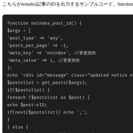
こちらがnoindex記事のIDを出力するサンプルコード。functio
function noindex_post_id() {

$args = [

'post_type' => 'any',

'posts_per_page' => -1,

'meta_key' => 'noindex', //変更箇所

'meta_value' => 1, //変更箇所

];

echo '<div id="message" class="updated notice n
$postslist = get_posts($args);

if($postslist) {

foreach ($postslist as $post) {

echo $post->ID;

if(next($postslist)) echo ',';

}

} else {
