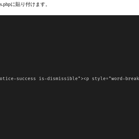
ns.phpに貼り付けます。
otice-success is-dismissible"><p style="word-break