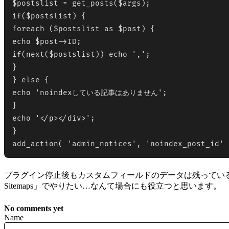
$postslist = get_posts($args);

if($postslist) {

foreach ($postslist as $post) {

echo $post->ID;

if(next($postslist)) echo ',';

}

} else {

echo 'noindexしている記事はありません';

}

echo '</p></div>';

}

add_action( 'admin_notices', 'noindex_post_id' 
プラグイン停止後もカスタムフィールドのデータは残っているので取得で
Sitemaps」でやりたい…なんて場合にも役立つと思います。
No comments yet
Name