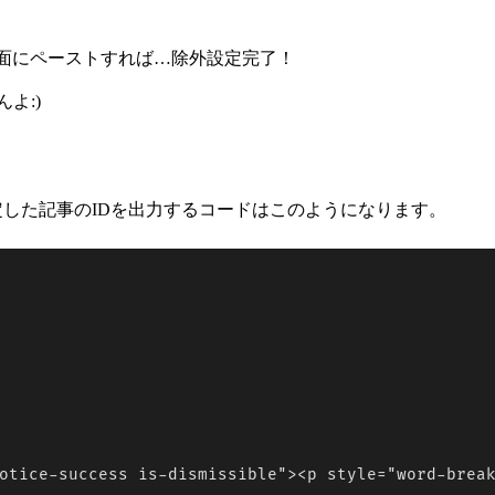
の設定画面にペーストすれば…除外設定完了！
よ:)
oindex設定した記事のIDを出力するコードはこのようになります。
otice-success is-dismissible"><p style="word-break