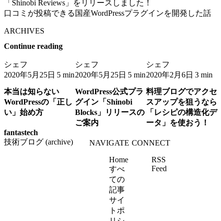
「Shinobi Reviews」をリリースしました！
口コミが投稿できる国産WordPressプラグインを開発した話
ARCHIVES
Continue reading
シェフ
シェフ
シェフ
2020年5月25日
2020年5月25日
2020年2月6日
5 min
5 min
3 min
本当は知らない
WordPress公式プラ
料理ブログでアクセ
WordPressの「正し
グイン「Shinobi
スアップを狙うなら
い」始め方
Blocks」リリースの
「レシピの構造化デ
ご案内
ータ」を使おう！
fantastech
技術ブログ (archive)
NAVIGATE
CONNECT
Home
RSS
Feed
すべ
ての
記事
サイ
トポ
リシ