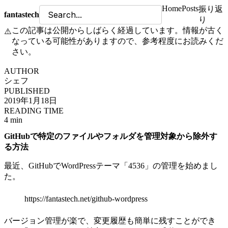
Home
Posts
振り返
fantastech
り
この記事は公開からしばらく経過しています。情報が古く
⚠️
なっている可能性がありますので、参考程度にお読みくだ
さい。
AUTHOR
シェフ
PUBLISHED
2019年1月18日
READING TIME
4 min
GitHubで特定のファイルやフォルダを管理対象から除外す
る方法
最近、GitHubでWordPressテーマ「4536」の管理を始めまし
た。
https://fantastech.net/github-wordpress
バージョン管理が楽で、変更履歴も簡単に残すことができ